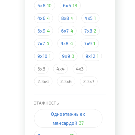
6х8
10
6х6
18
4х6
4
8х8
4
4х5
1
6х9
4
6х7
4
7х8
2
7х7
4
9х8
4
7х9
1
9х10
1
9х9
3
9х12
1
6х3
4х4
4х3
2.3х4
2.3х6
2.3х7
ЭТАЖНОСТЬ
Одноэтажные с
мансардой
37