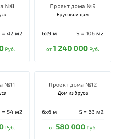
ма №8
Проект дома №9
уса
Брусовой дом
S =
42
м2
6х9
м
S =
106
м2
0
1 240 000
Руб.
от
Руб.
а №11
Проект дома №12
уса
Дом из бруса
S =
54
м2
6х6
м
S =
63
м2
0
580 000
Руб.
от
Руб.