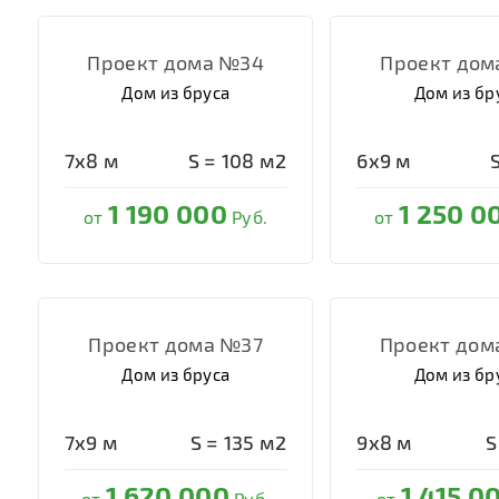
Проект дома №34
Проект дом
Дом из бруса
Дом из бр
7х8
м
S =
108
м2
6х9
м
1 190 000
1 250 0
от
Руб.
от
Проект дома №37
Проект дом
Дом из бруса
Дом из бр
7х9
м
S =
135
м2
9х8
м
S
1 620 000
1 415 0
от
Руб.
от