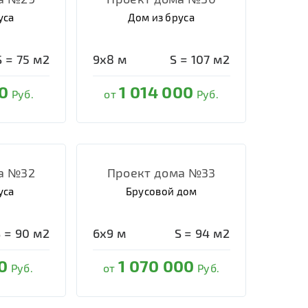
уса
Дом из бруса
S =
75
м2
9х8
м
S =
107
м2
0
1 014 000
Руб.
от
Руб.
а №32
Проект дома №33
уса
Брусовой дом
S =
90
м2
6х9
м
S =
94
м2
0
1 070 000
Руб.
от
Руб.