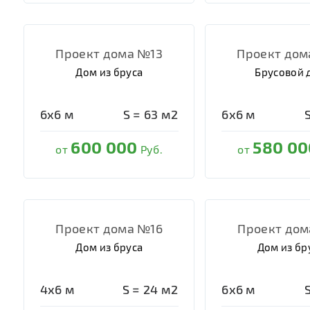
Проект дома №13
Проект дом
Дом из бруса
Брусовой 
6х6
м
S =
63
м2
6х6
м
600 000
580 00
от
Руб.
от
Проект дома №16
Проект дом
Дом из бруса
Дом из бр
4х6
м
S =
24
м2
6х6
м