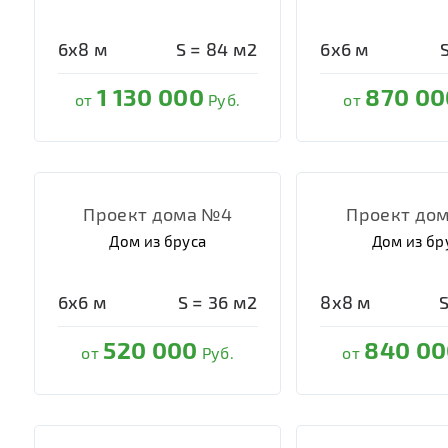
6х8
м
S =
84
м2
6х6
м
1 130 000
870 00
от
Руб.
от
Проект дома №4
Проект до
Дом из бруса
Дом из бр
6х6
м
S =
36
м2
8х8
м
520 000
840 00
от
Руб.
от