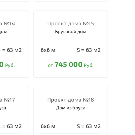
а №14
Проект дома №15
дом
Брусовой дом
S =
63
м2
6х6
м
S =
63
м2
0
745 000
Руб.
от
Руб.
а №17
Проект дома №18
уса
Дом из бруса
S =
63
м2
6х6
м
S =
63
м2