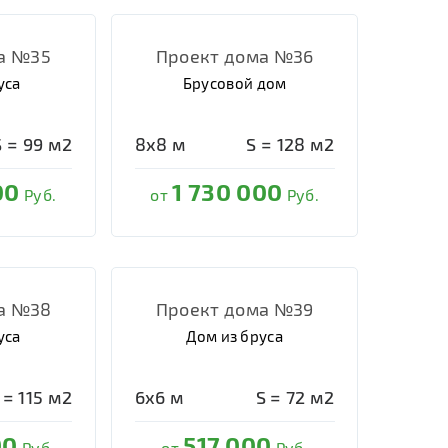
а №35
Проект дома №36
уса
Брусовой дом
S =
99
м2
8х8
м
S =
128
м2
00
1 730 000
Руб.
от
Руб.
а №38
Проект дома №39
уса
Дом из бруса
 =
115
м2
6х6
м
S =
72
м2
00
517 000
Руб.
от
Руб.