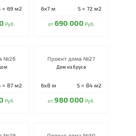
S =
69
м2
6х7
м
S =
72
м2
0
690 000
Руб.
от
Руб.
а №26
Проект дома №27
дом
Дом из бруса
S =
87
м2
6х8
м
S =
84
м2
0
980 000
Руб.
от
Руб.
а №29
Проект дома №30