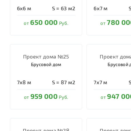
6х6
м
S =
63
м2
6х7
м
650 000
780 00
от
Руб.
от
Проект дома №25
Проект дом
Брусовой дом
Брусовой 
7х8
м
S =
87
м2
7х7
м
959 000
947 00
от
Руб.
от
Проект дома №28
Проект дом