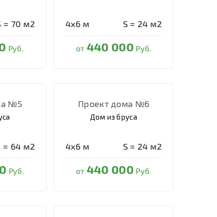
S =
70
м2
4х6
м
S =
24
м2
0
440 000
Руб.
от
Руб.
ма №5
Проект дома №6
уса
Дом из бруса
S =
64
м2
4х6
м
S =
24
м2
0
440 000
Руб.
от
Руб.