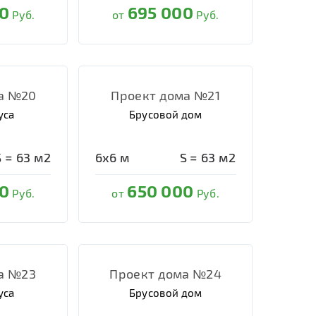
0
695 000
Руб.
от
Руб.
а №20
Проект дома №21
уса
Брусовой дом
S =
63
м2
6х6
м
S =
63
м2
0
650 000
Руб.
от
Руб.
а №23
Проект дома №24
уса
Брусовой дом