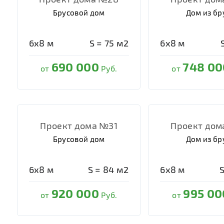
Брусовой дом
Дом из бр
6х8
м
S =
75
м2
6х8
м
690 000
748 00
от
Руб.
от
Проект дома №31
Проект дом
Брусовой дом
Дом из бр
6х8
м
S =
84
м2
6х8
м
920 000
995 00
от
Руб.
от