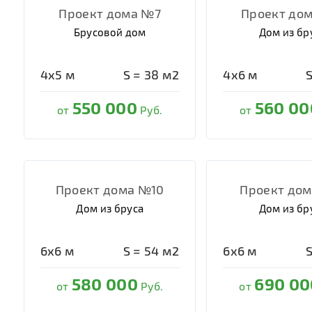
Проект дома №7
Проект до
Брусовой дом
Дом из бр
4х5
м
S =
38
м2
4х6
м
550 000
560 00
от
Руб.
от
Проект дома №10
Проект дом
Дом из бруса
Дом из бр
6х6
м
S =
54
м2
6х6
м
580 000
690 00
от
Руб.
от