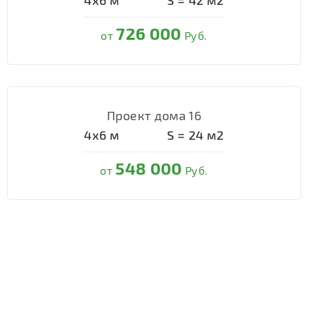
4х6
м
S =
42
м2
726 000
от
Руб.
Проект дома 16
4х6
м
S =
24
м2
548 000
от
Руб.