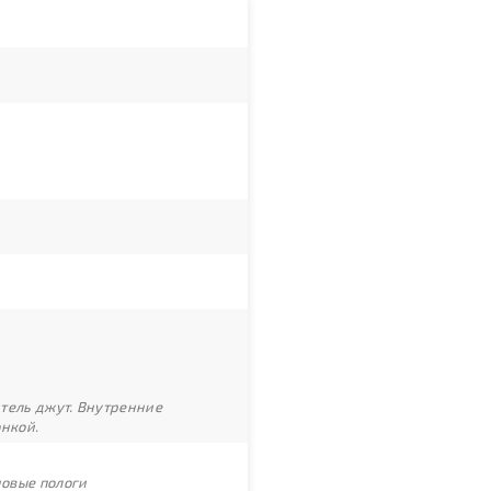
итель джут. Внутренние
онкой.
новые пологи