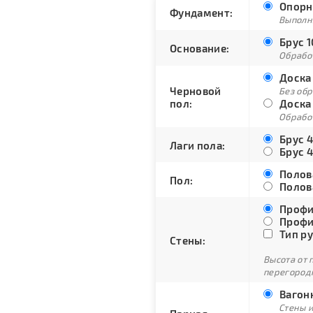
Опорн
Фундамент:
Выполн
Брус 1
Основание:
Обрабо
Доска 
Черновой
Без об
пол:
Доска 
Обрабо
Брус 4
Лаги пола:
Брус 4
Полова
Пол:
Полова
Профи
Профи
Тип ру
Стены:
Высота от 
перегородк
Вагонк
Стены и