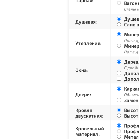
Парная:
Вагонк
Стены и
Душев
Душевая:
Слив в
Минера
Пол в д
Утепление:
Минера
Пол в д
Дерев
С двой
Окна:
Допол
Допол
Каркас
Двери:
Обшиты
Замени
Кровля
Высота
двускатная:
Высота
Профл
Кровельный
Профл
материал :
Метал