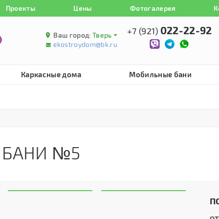
Проекты
Цены
Фотогалерея
К
022-22-92
+7 (921)
Ваш город:
Тверь
ekostroydom@bk.ru
Каркасные дома
Мобильные бани
 БАНИ №5
П
о