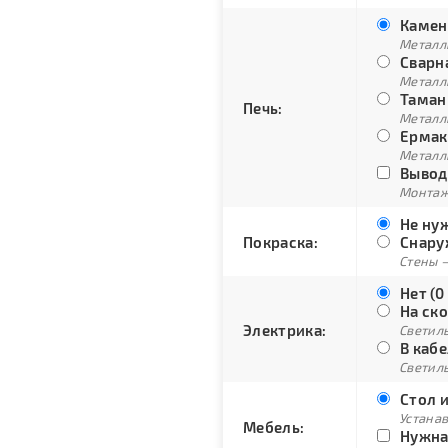
Каменк
Металли
Сварна
Металли
Тамань
Печь:
Металли
Ермак 
Металли
Вывод 
Монтаж
Не нуж
Покраска:
Снару
Стены –
Нет (0
На ско
Электрика:
Светиль
В кабе
Светиль
Стол и
Устана
Мебель:
Нужна