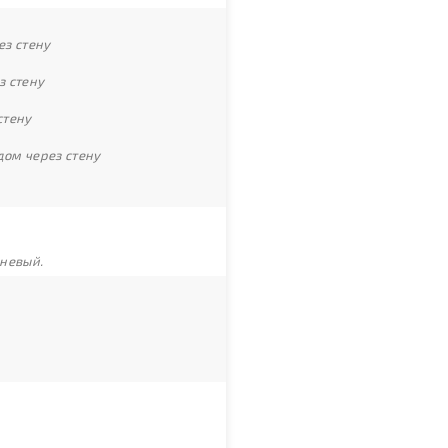
ез стену
з стену
стену
дом через стену
чневый.