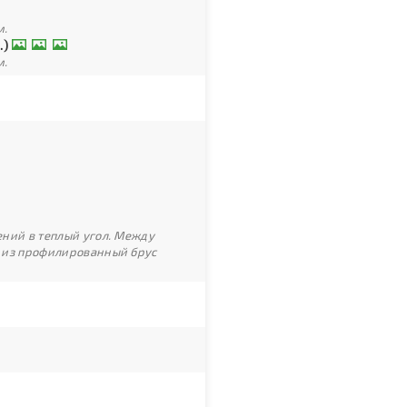
м.
.)
м.
ний в теплый угол. Между
 из профилированный брус