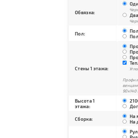
Оди
Черн
Обвязка:
Два
Черн
Пол
Пол:
Пол
Про
Про
Про
Теп
Стены 1 этажа:
Угло
Профили
венцам
90х140 
Высота 1
210
этажа:
Доп
На 
Сборка:
На 
Рул
Рул