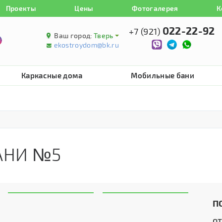
Проекты
Цены
Фотогалерея
К
022-22-92
+7 (921)
Ваш город:
Тверь
ekostroydom@bk.ru
Каркасные дома
Мобильные бани
АНИ №5
П
о