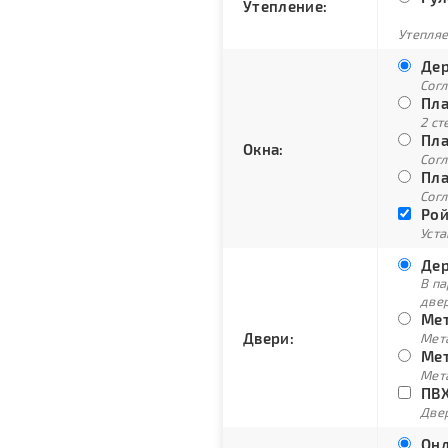
Утепление:
Утепляе
Дер
Сог
Пла
2 ст
Пла
Окна:
Согл
Пла
Согл
Рой
Уст
Дер
В п
две
Мет
Двери:
Мет
Мет
Мет
ПВХ
Двер
Онд