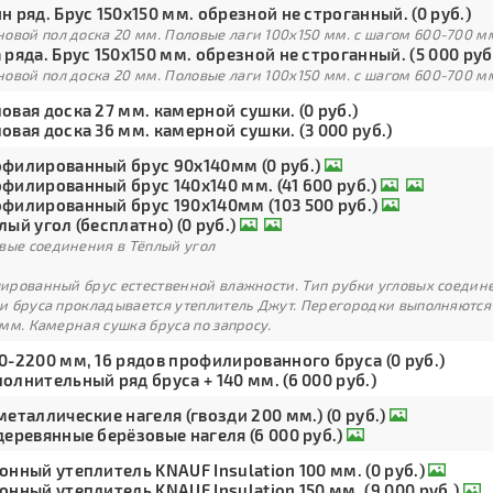
н ряд. Брус 150х150 мм. обрезной не строганный. (0 руб.)
овой пол доска 20 мм. Половые лаги 100х150 мм. с шагом 600-700 м
 ряда. Брус 150х150 мм. обрезной не строганный. (5 000 руб
овой пол доска 20 мм. Половые лаги 100х150 мм. с шагом 600-700 м
овая доска 27 мм. камерной сушки. (0 руб.)
овая доска 36 мм. камерной сушки. (3 000 руб.)
филированный брус 90х140мм (0 руб.)
филированный брус 140х140 мм. (41 600 руб.)
филированный брус 190х140мм (103 500 руб.)
лый угол (бесплатно) (0 руб.)
вые соединения в Тёплый угол
рованный брус естественной влажности. Тип рубки угловых соедине
и бруса прокладывается утеплитель Джут. Перегородки выполняются
мм. Камерная сушка бруса по запросу.
0-2200 мм, 16 рядов профилированного бруса (0 руб.)
олнительный ряд бруса + 140 мм. (6 000 руб.)
металлические нагеля (гвозди 200 мм.) (0 руб.)
деревянные берёзовые нагеля (6 000 руб.)
онный утеплитель KNAUF Insulation 100 мм. (0 руб.)
онный утеплитель KNAUF Insulation 150 мм. (9 000 руб.)