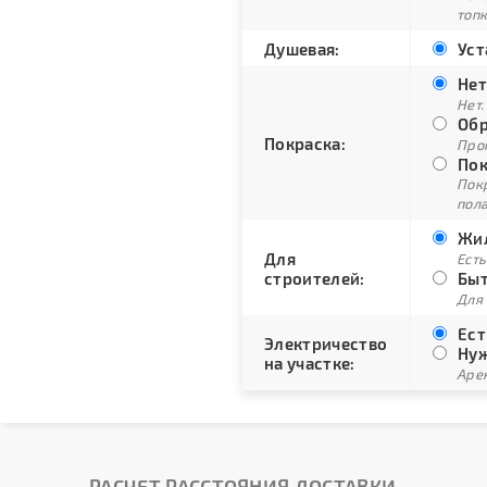
топ
Душевая:
Уст
Нет
Нет.
Обр
Покраска:
Про
Пок
Пок
пол
Жил
Для
Есть
строителей:
Быт
Для
Ест
Электричество
Нуж
на участке:
Арен
РАСЧЕТ РАССТОЯНИЯ ДОСТАВКИ