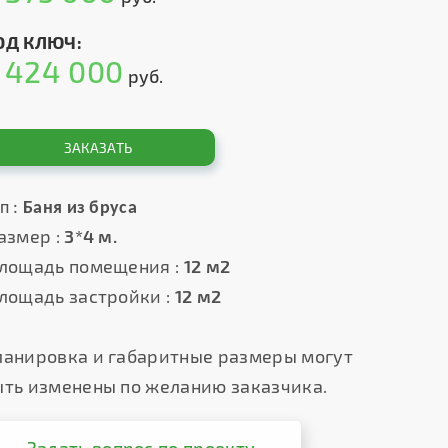
ОД КЛЮЧ:
424 000
т
руб.
ЗАКАЗАТЬ
п :
Баня из бруса
азмер :
3*4 м.
лощадь помещения :
12 м2
лощадь застройки :
12 м2
ланировка и габаритные размеры могут
ыть изменены по желанию заказчика.