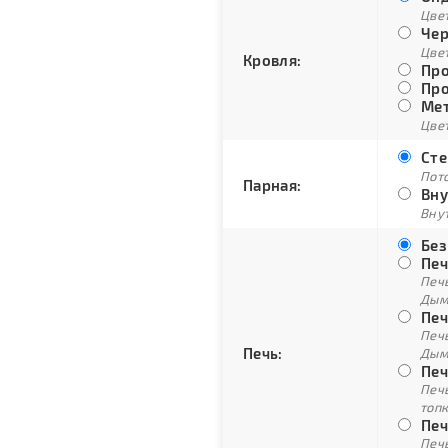
Цве
Чер
Цве
Кровля:
Про
Про
Мет
Цвет
Сте
Пото
Парная:
Вну
Внут
Без
Печ
Печ
Дым
Печ
Печ
Печь:
Дым
Печ
Печ
топ
Печ
Печ