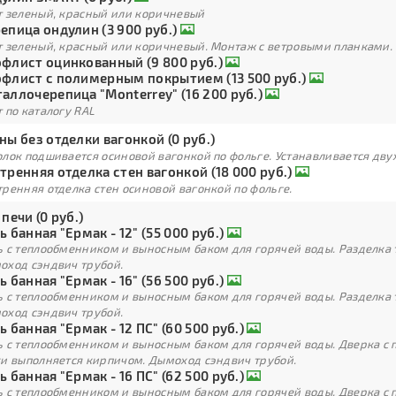
т зеленый, красный или коричневый
епица ондулин (3 900 руб.)
т зеленый, красный или коричневый. Монтаж с ветровыми планками.
флист оцинкованный (9 800 руб.)
флист с полимерным покрытием (13 500 руб.)
аллочерепица "Monterrey" (16 200 руб.)
 по каталогу RAL
ны без отделки вагонкой (0 руб.)
лок подшивается осиновой вагонкой по фольге. Устанавливается дву
тренняя отделка стен вагонкой (18 000 руб.)
ренняя отделка стен осиновой вагонкой по фольге.
 печи (0 руб.)
ь банная "Ермак - 12" (55 000 руб.)
ь с теплообменником и выносным баком для горячей воды. Разделка 
оход сэндвич трубой.
ь банная "Ермак - 16" (56 500 руб.)
ь с теплообменником и выносным баком для горячей воды. Разделка 
оход сэндвич трубой.
ь банная "Ермак - 12 ПС" (60 500 руб.)
ь с теплообменником и выносным баком для горячей воды. Дверка с
ки выполняется кирпичом. Дымоход сэндвич трубой.
ь банная "Ермак - 16 ПС" (62 500 руб.)
ь с теплообменником и выносным баком для горячей воды. Дверка с